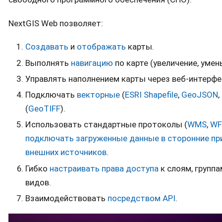
NextGIS Web позволяет:
Создавать
и
отображать
карты.
Выполнять
навигацию
по карте (увеличение, уме
Управлять наполнением карты через веб-интерфе
Подключать
векторные
(
ESRI Shapefile
,
GeoJSON
,
(
GeoTIFF
).
Использовать стандартные протоколы (
WMS
,
WF
подключать загруженные данные в сторонние п
внешних источников
.
Гибко
настраивать права доступа
к слоям, группа
видов.
Взаимодействовать
посредством API
.