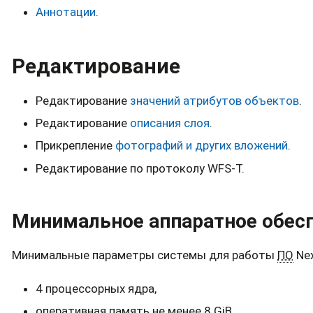
Аннотации
.
Редактирование
Редактирование
значений атрибутов объектов
.
Редактирование
описания слоя
.
Прикрепление
фотографий и других вложений
.
Редактирование по протоколу WFS-T.
Минимальное аппаратное обес
Минимальные параметры системы для работы
ПО
Nex
4 процессорных ядра,
оперативная память не менее 8 GiB,