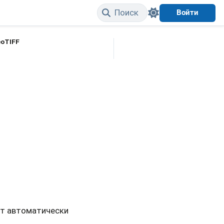
Поиск
Войти
eoTIFF
Edit on GitHub
ут автоматически