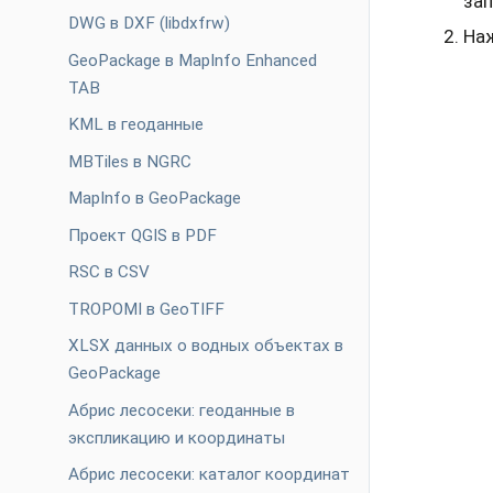
за
DWG в DXF (libdxfrw)
На
GeoPackage в MapInfo Enhanced
TAB
KML в геоданные
MBTiles в NGRC
MapInfo в GeoPackage
Проект QGIS в PDF
RSC в CSV
TROPOMI в GeoTIFF
XLSX данных о водных объектах в
GeoPackage
Абрис лесосеки: геоданные в
экспликацию и координаты
Абрис лесосеки: каталог координат