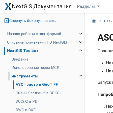
NextGIS Документация
Разделы
Свернуть боковую панель
Нави
Начало работы с платформой
ASC
Описание применения ПО NextGIS
Позволя
NextGIS Toolbox
Введение
На 
Использование через MCP
На 
Инструменты
Запуск
ASCII растр в GeoTIFF
Cцены Sentinel-2 в GPKG
Попроб
DOC(X) в PDF
На
DWG в DXF