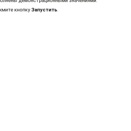
полнены демонстрационными значениями.
жмите кнопку
Запустить
.