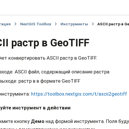
гация
NextGIS Toolbox
Инструменты
ASCII растр в G
II растр в GeoTIFF
ет конвертировать ASCII растр в GeoTIFF.
входе: ASCII файл, содержащий описание растра
выходе: растр в в формате GeoTIFF
 инструмента:
https://toolbox.nextgis.com/t/ascii2geotiff
уйте инструмент в действии
жмите кнопку
Демо
над формой инструмента. Поля буд