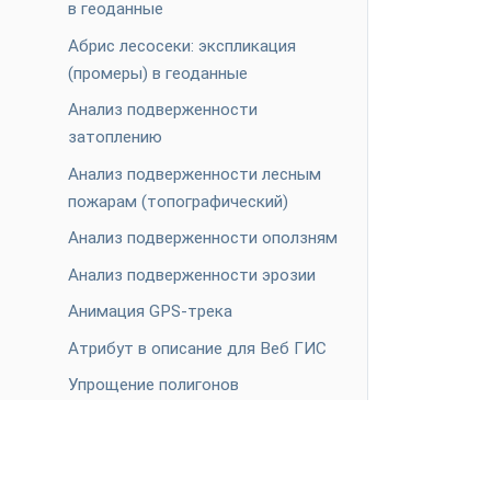
в геоданные
Абрис лесосеки: экспликация
(промеры) в геоданные
Анализ подверженности
затоплению
Анализ подверженности лесным
пожарам (топографический)
Анализ подверженности оползням
Анализ подверженности эрозии
Анимация GPS-трека
Атрибут в описание для Веб ГИС
Упрощение полигонов
Веб-карта в изображение
ПРОДУКТЫ
Веб-карта в проект QGIS
Веб ГИС