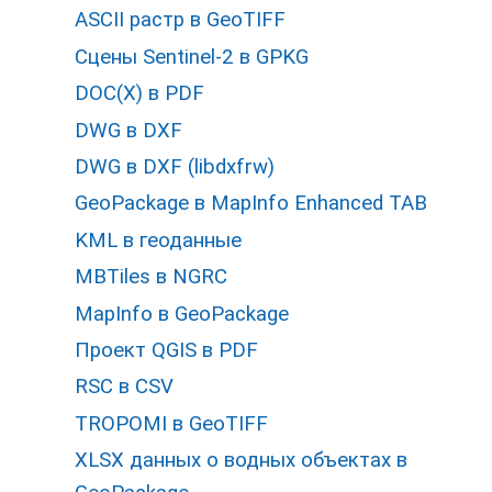
ASCII растр в GeoTIFF
Cцены Sentinel-2 в GPKG
DOC(X) в PDF
DWG в DXF
DWG в DXF (libdxfrw)
GeoPackage в MapInfo Enhanced TAB
KML в геоданные
MBTiles в NGRC
MapInfo в GeoPackage
Проект QGIS в PDF
RSC в CSV
TROPOMI в GeoTIFF
XLSX данных о водных объектах в