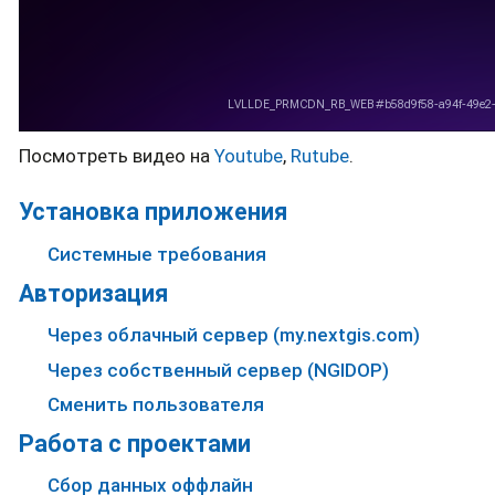
Посмотреть видео на
Youtube
,
Rutube
.
Установка приложения
Системные требования
Авторизация
Через облачный сервер (my.nextgis.com)
Через собственный сервер (NGIDOP)
Сменить пользователя
Работа с проектами
Сбор данных оффлайн