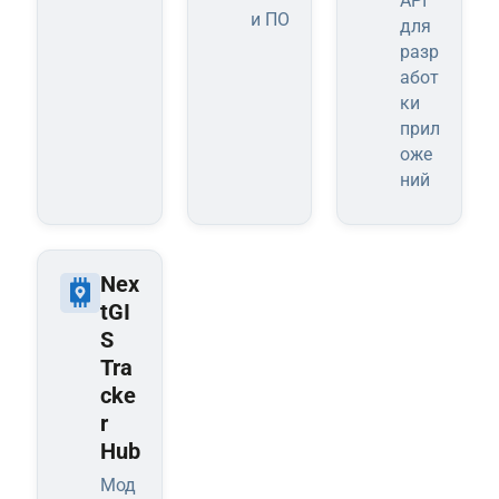
API
и ПО
для
разр
абот
ки
прил
оже
ний
Nex
tGI
S
Tra
cke
r
Hub
Мод