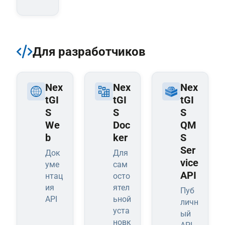
Для разработчиков
Nex
Nex
Nex
tGI
tGI
tGI
S
S
S
We
Doc
QM
b
ker
S
Ser
Док
Для
vice
уме
сам
API
нтац
осто
ия
ятел
Пуб
API
ьной
личн
уста
ый
новк