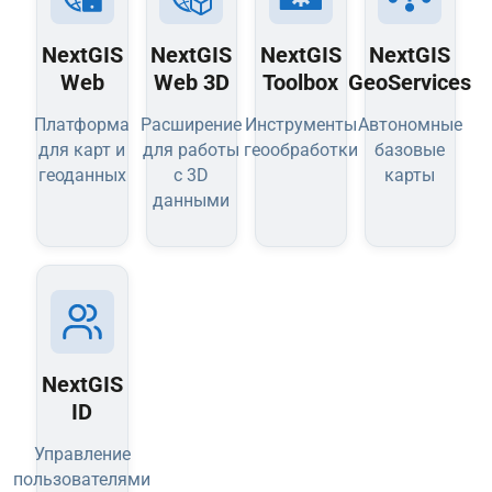
NextGIS
NextGIS
NextGIS
NextGIS
Web
Web 3D
Toolbox
GeoServices
Платформа
Расширение
Инструменты
Автономные
для карт и
для работы
геообработки
базовые
геоданных
с 3D
карты
данными
NextGIS
ID
Управление
пользователями