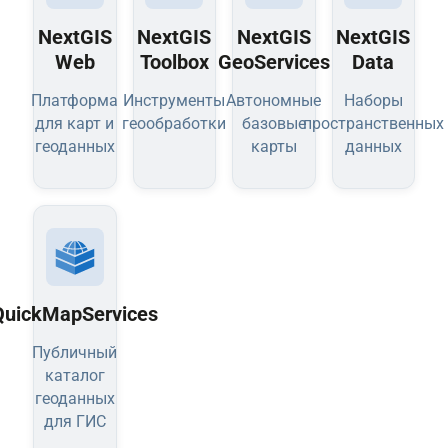
NextGIS
NextGIS
NextGIS
NextGIS
Web
Toolbox
GeoServices
Data
Платформа
Инструменты
Автономные
Наборы
для карт и
геообработки
базовые
пространственных
геоданных
карты
данных
QuickMapServices
Публичный
каталог
геоданных
для ГИС