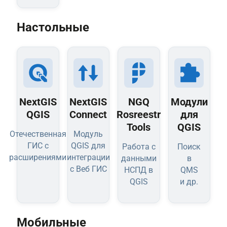
Настольные
NextGIS
NextGIS
NGQ
Модули
QGIS
Connect
Rosreestr
для
Tools
QGIS
Отечественная
Модуль
ГИС с
QGIS для
Работа с
Поиск
расширениями
интеграции
данными
в
с Веб ГИС
НСПД в
QMS
QGIS
и др.
Мобильные