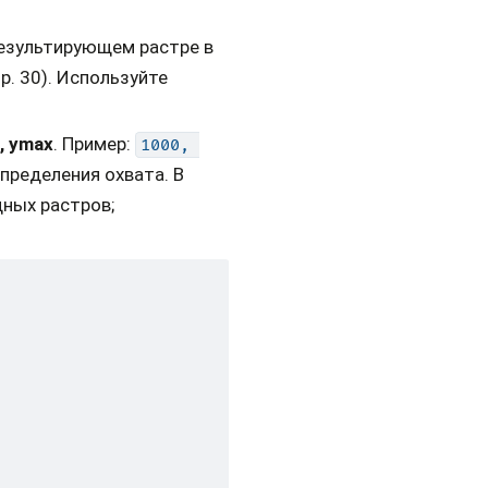
результирующем растре в
р. 30). Используйте
, ymax
. Пример:
1000,
пределения охвата. В
дных растров;