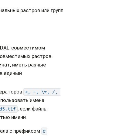
альных растров или групп
 GDAL-совместимом
совместимых растров.
инат, иметь разные
 в единый
ператоров
+,
-,
\*,
/,
использовать имена
, если файлы
d5.tif
тью имени.
нала с префиксом
&