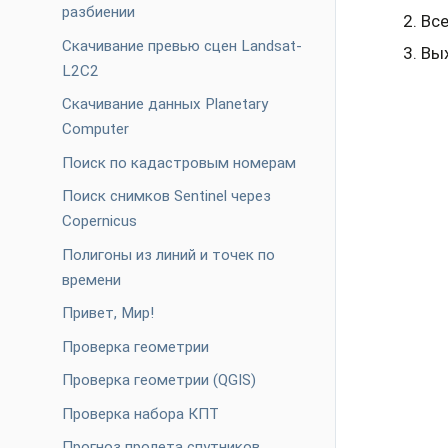
разбиении
Все
Скачивание превью сцен Landsat-
Вых
L2C2
Скачивание данных Planetary
Computer
Поиск по кадастровым номерам
Поиск снимков Sentinel через
Copernicus
Полигоны из линий и точек по
времени
Привет, Мир!
Проверка геометрии
Проверка геометрии (QGIS)
Проверка набора КПТ
Прогноз пролета спутников