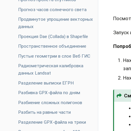
Прогноз часов солнечного света
Посмот
Продвинутое упрощение векторных
данных
Запуск
Проекция Dae (Collada) в Shapefile
Попроб
Пространственное объединение
Пустые геометрии в слое Веб ГИС
На
Радиометрическая калибровка
за
данных Landsat
На
Разделение выписки ЕГРН
Разбивка GPX-файла по дням
См
Разбиение сложных полигонов
Разбить на равные части
Разделение GPX-файла на треки