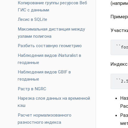
(напри
Копирование группы ресурсов Веб
ГИС с данными
Пример
Лесис в SQLite
Максимальная дистанция между
Участки
узлами полигона
Разбить составную геометрию
Наблюдения видов iNaturalist в
геоданные
Индекс 
Наблюдения видов GBIF в
геоданные
Растр в NGRC
Наз
Нарезка слоя данных на временной
кэш
Рас
Раз
Расчет нормализованного
разностного индекса
мет