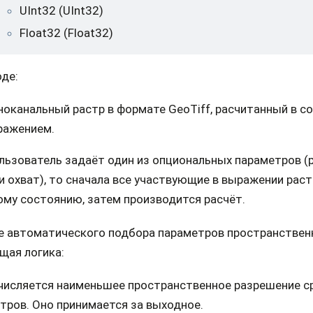
UInt32 (UInt32)
Float32 (Float32)
де:
оканальный растр в формате GeoTiff, расчитанный в с
ражением.
льзователь задаёт один из опциональных параметров (
и охват), то сначала все участвующие в выражении рас
ому состоянию, затем производится расчёт.
ае автоматического подбора параметров пространствен
щая логика:
исляется наименьшее пространственное разрешение ср
тров. Оно принимается за выходное.