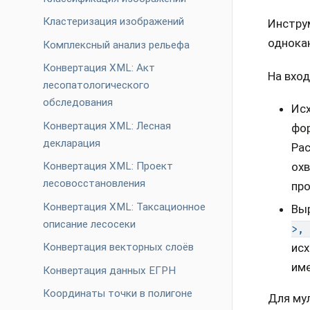
Кластеризация изображений
Инстру
однока
Комплексный анализ рельефа
Конвертация XML: Акт
На вход
лесопатологического
обследования
Ис
Конвертация XML: Лесная
фор
декларация
Рас
Конвертация XML: Проект
охв
лесовосстановления
пр
Конвертация XML: Таксационное
Вы
описание лесосеки
>,
исх
Конвертация векторных слоёв
име
Конвертация данных ЕГРН
Координаты точки в полигоне
Для му