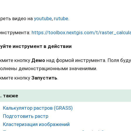
реть видео на
youtube
,
rutube
.
 инструмента:
https://toolbox.nextgis.com/t/raster_calcul
уйте инструмент в действии
жмите кнопку
Демо
над формой инструмента. Поля буд
полнены демонстрационными значениями.
жмите кнопку
Запустить
.
. также
Калькулятор растров (GRASS)
Подготовить растр
Кластеризация изображений