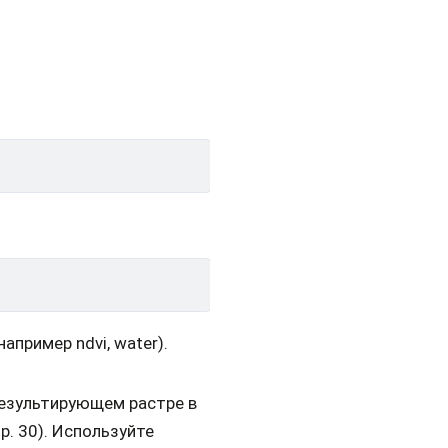
пример ndvi, water).
результирующем растре в
р. 30). Используйте