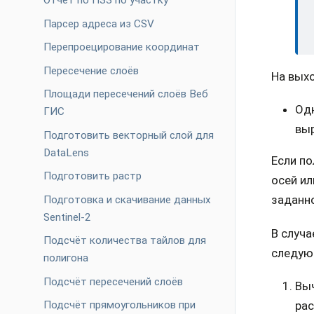
Отчет по ПЗЗ по участку
Парсер адреса из CSV
Перепроецирование координат
Пересечение слоёв
На выхо
Площади пересечений слоёв Веб
Одн
ГИС
вы
Подготовить векторный слой для
DataLens
Если по
Подготовить растр
осей ил
заданн
Подготовка и скачивание данных
Sentinel-2
В случ
Подсчёт количества тайлов для
следую
полигона
Подсчёт пересечений слоёв
Выч
Подсчёт прямоугольников при
рас