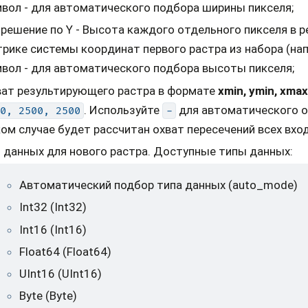
вол - для автоматического подбора ширины пикселя;
решение по Y - Высота каждого отдельного пикселя в 
рике системы координат первого растра из набора (нап
вол - для автоматического подбора высоты пикселя;
ват результирующего растра в формате
xmin, ymin, xmax
. Используйте
для автоматического о
0,
2500,
2500
-
ом случае будет рассчитан охват пересечений всех вхо
 данных для нового растра. Доступные типы данных:
Автоматический подбор типа данных (auto_mode)
Int32 (Int32)
Int16 (Int16)
Float64 (Float64)
UInt16 (UInt16)
Byte (Byte)