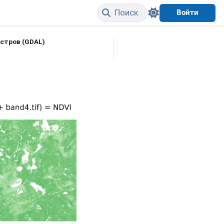
Поиск
Войти
стров (GDAL)
Edit on GitHub