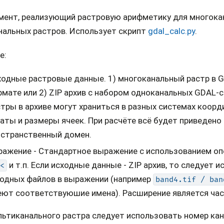
мент, реализующий растровую арифметику для многокан
нальных растров. Использует скрипт
gdal_calc.py
.
е:
ходные растровые данные. 1) многоканальный растр в
мате или 2) ZIP архив с набором одноканальных GDAL-
тры в архиве могут храниться в разных системах коорд
аты и размеры ячеек. При расчёте всё будет приведено
остранственный домен.
ражение - Стандартное выражение с использованием о
и т.п. Если исходные данные - ZIP архив, то следует 
<
одных файлов в выражении (например
band4.tif
/
ban
ют соответствуюшие имена). Расширение является час
льтиканального растра следует использовать номер ка