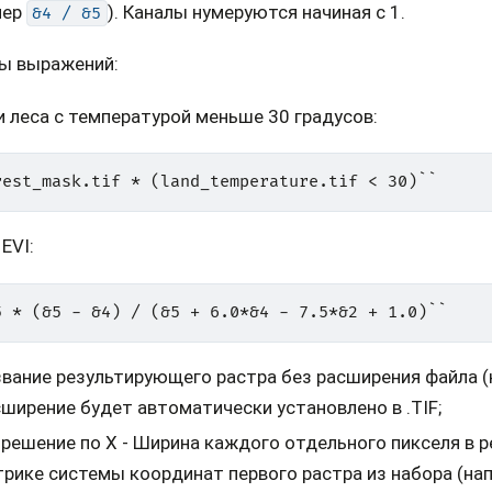
мер
). Каналы нумеруются начиная с 1.
&4
/
&5
ы выражений:
 леса с температурой меньше 30 градусов:
EVI:
вание результирующего растра без расширения файла (на
ширение будет автоматически установлено в .TIF;
решение по X - Ширина каждого отдельного пикселя в 
рике системы координат первого растра из набора (нап