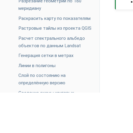
Разрезание геометрий по 180
меридиану
Раскрасить карту по показателям
Растровые тайлы из проекта QGIS
Расчет спектрального альбедо
объектов по данным Landsat
Генерация сетки в метрах
Линии в полигоны
Слой по состоянию на
определённую версию
Создание схемы круговых
площадок для Garmin
ПРОДУКТЫ
Список КПТ/КВЗУ по заданной
Веб ГИС
области
Войти
Базовые карты
Список слоёв файла DWG / DXF