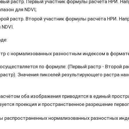
вый растр. Первый участник формулы расчёта НРИ. На
пазон для NDVI;
рой растр. Второй участник формулы расчёта НРИ. Нап
 NDVI.
де:
тр с нормализованных разностным индексом в формате
осуществляется по формуле: (Первый растр - Второй рас
растр). Значения пикселей результирующего растра нах
расчётом оба изображения приводятся в единый простр
уется проекция и пространственное разрешение первог
ы распространенных нормализованных разностных инде