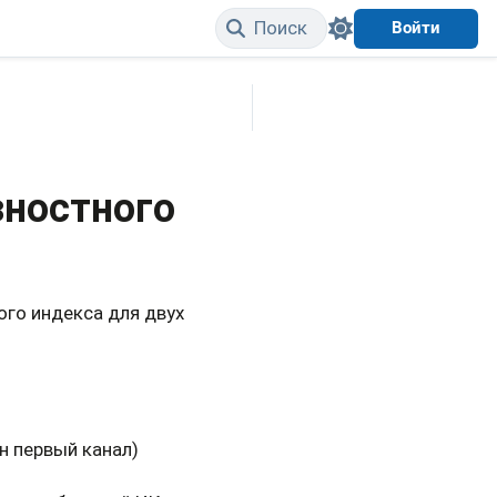
Поиск
Войти
Edit on GitHub
зностного
го индекса для двух
 первый канал)