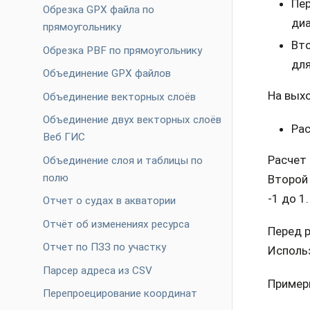
Пер
Обрезка GPX файла по
диа
прямоугольнику
Вто
Обрезка PBF по прямоугольнику
для
Объединение GPX файлов
На выхо
Объединение векторных слоёв
Объединение двух векторных слоёв
Рас
Веб ГИС
Расчет 
Объединение слоя и таблицы по
полю
Второй 
-1 до 1.
Отчет о судах в акватории
Отчёт об изменениях ресурса
Перед 
Отчет по ПЗЗ по участку
Использ
Парсер адреса из CSV
Пример
Перепроецирование координат