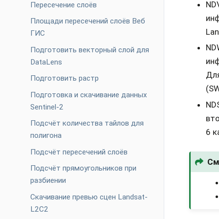
NDV
Пересечение слоёв
инф
Площади пересечений слоёв Веб
Lan
ГИС
NDW
Подготовить векторный слой для
инф
DataLens
Для
Подготовить растр
(SW
Подготовка и скачивание данных
NDS
Sentinel-2
вто
Подсчёт количества тайлов для
6 к
полигона
Подсчёт пересечений слоёв
См
Подсчёт прямоугольников при
разбиении
Скачивание превью сцен Landsat-
L2C2