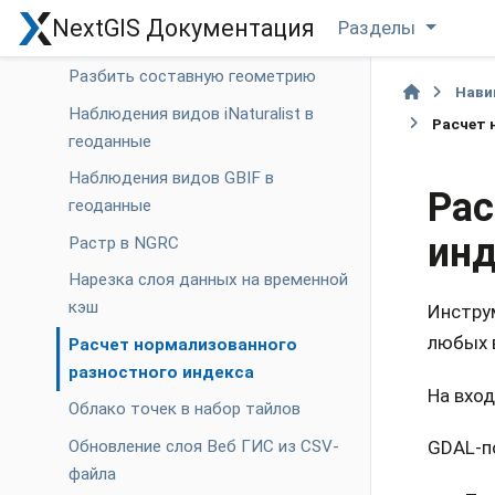
Максимальная дистанция между
NextGIS Документация
Разделы
узлами полигона
Разбить составную геометрию
Нави
Наблюдения видов iNaturalist в
Расчет 
геоданные
Наблюдения видов GBIF в
Рас
геоданные
инд
Растр в NGRC
Нарезка слоя данных на временной
кэш
Инстру
любых 
Расчет нормализованного
разностного индекса
На вход
Облако точек в набор тайлов
Обновление слоя Веб ГИС из CSV-
GDAL-п
файла