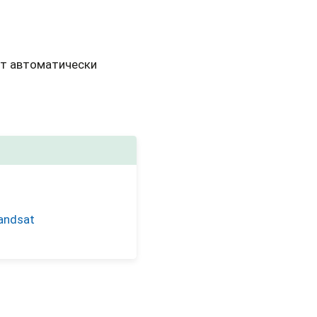
ут автоматически
andsat