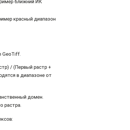
пример ближний ИК
ример красный диапазон
 GeoTiff.
тр) / (Первый растр +
одятся в диапазоне от
анственный домен.
о растра.
ксов: