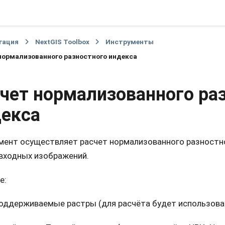
гация
NextGIS Toolbox
Инструменты
нормализованного разностного индекса
чет нормализованного ра
екса
мент осуществляет расчет нормализованного разностно
входных изображений.
е:
оддерживаемые растры (для расчёта будет использован