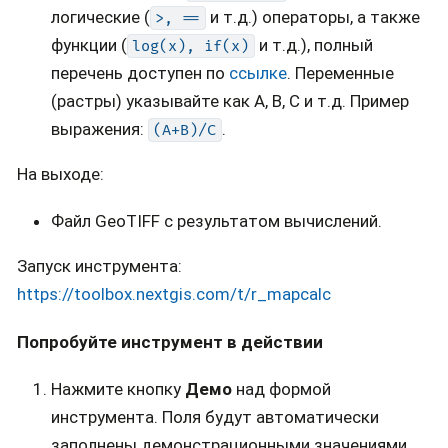
логические (
и т.д.) операторы, а также
>,
==
функции (
и т.д.), полный
log(x),
if(x)
перечень доступен по
ссылке
. Переменные
(растры) указывайте как A, B, C и т.д. Пример
выражения:
.
(A+B)/C
На выходе:
Файл GeoTIFF с результатом вычислений.
Запуск инструмента:
https://toolbox.nextgis.com/t/r_mapcalc
Попробуйте инструмент в действии
Нажмите кнопку
Демо
над формой
инструмента. Поля будут автоматически
заполнены демонстрационными значениями.