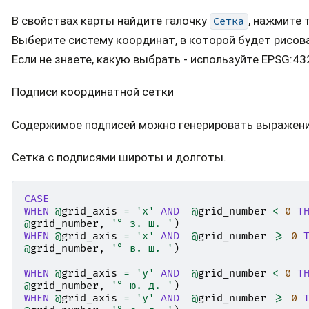
В свойствах карты найдите галочку
, нажмите
Сетка
Выберите систему координат, в которой будет рисов
Если не знаете, какую выбрать - используйте EPSG:43
Подписи координатной сетки
Содержимое подписей можно генерировать выражен
Сетка с подписями широты и долготы.
CASE
WHEN
@
grid_axis
=
'x'
AND
@
grid_number
<
0
T
@
grid_number
,
'° з. ш. '
)
WHEN
@
grid_axis
=
'x'
AND
@
grid_number
>=
0
@
grid_number
,
'° в. ш. '
)
WHEN
@
grid_axis
=
'y'
AND
@
grid_number
<
0
T
@
grid_number
,
'° ю. д. '
)
WHEN
@
grid_axis
=
'y'
AND
@
grid_number
>=
0