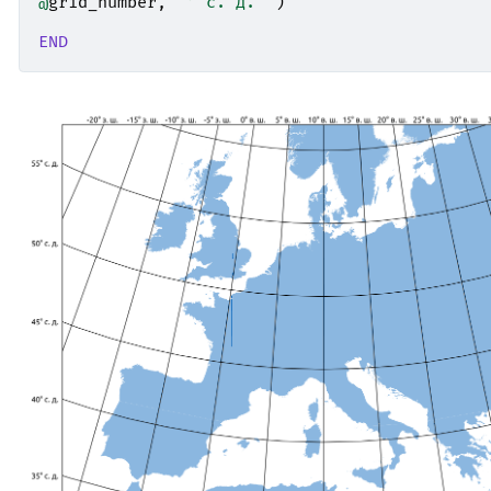
@
grid_number
,
'° с. д. '
)
END