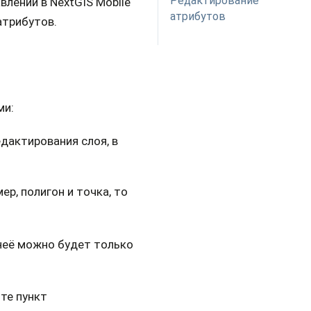
Редактирование
авлении в NextGIS Mobile
атрибутов
атрибутов.
ми:
дактирования слоя, в
р, полигон и точка, то
неё можно будет только
те пункт