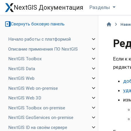
NextGIS Документация
Разделы
Свернуть боковую панель
Нави
Начало работы с платформой
Ред
Описание применения ПО NextGIS
Если к 
NextGIS Toolbox
редакт
NextGIS Data
NextGIS Web
до
NextGIS Web on-premise
уд
NextGIS Web 3D
изм
NextGIS Toolbox on-premise
NextGIS GeoServices on-premise
NextGIS ID на своём сервере