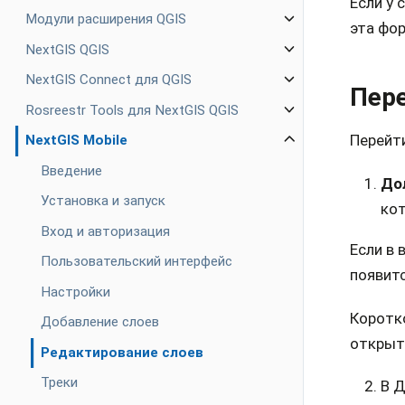
Если у 
Модули расширения QGIS
эта фор
NextGIS QGIS
NextGIS Connect для QGIS
Пер
Rosreestr Tools для NextGIS QGIS
Перейт
NextGIS Mobile
Введение
До
Установка и запуск
кот
Вход и авторизация
Если в 
Пользовательский интерфейс
появитс
Настройки
Коротк
Добавление слоев
открыт
Редактирование слоев
Треки
В 