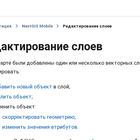
гация
NextGIS Mobile
Редактирование слоев
актирование слоев
карте были добавлены один или несколько векторных сл
ировать:
бавить новый объект
в слой;
алить объект
;
енить объект:
скорректировать геометрию
;
изменить значения атрибутов
.