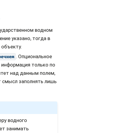
/
сударственном водном
ение указано, тогда в
 объекту.
. Опциональное
речнем
т информация только по
итет над данным полем,
ет смысл заполнять лишь
еру водного
ет занимать