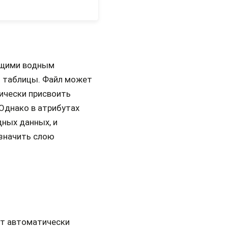
ющими водным
й таблицы. Файл может
ически присвоить
 Однако в атрибутах
дных данных, и
значить слою
ут автоматически