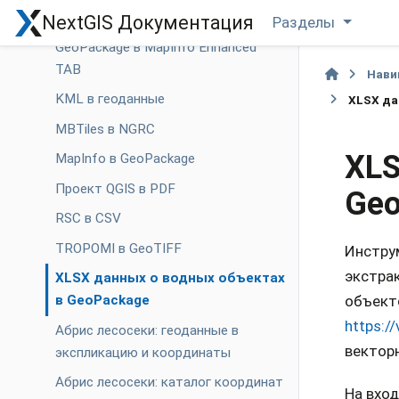
DWG в DXF (libdxfrw)
NextGIS Документация
Разделы
GeoPackage в MapInfo Enhanced
TAB
Нави
KML в геоданные
XLSX да
MBTiles в NGRC
XLS
MapInfo в GeoPackage
Проект QGIS в PDF
Geo
RSC в CSV
TROPOMI в GeoTIFF
Инстру
экстра
XLSX данных о водных объектах
объекто
в GeoPackage
https:/
Абрис лесосеки: геоданные в
вектор
экспликацию и координаты
Абрис лесосеки: каталог координат
На вход