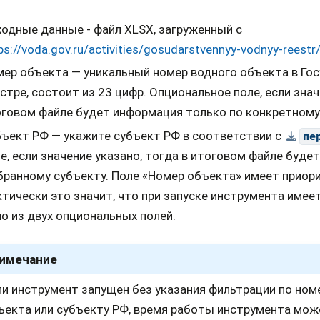
одные данные - файл XLSX, загруженный с
ps://voda.gov.ru/activities/gosudarstvennyy-vodnyy-reestr
ер объекта — уникальный номер водного объекта в Го
стре, состоит из 23 цифр. Опциональное поле, если знач
говом файле будет информация только по конкретному
ъект РФ — укажите субъект РФ в соответствии с
пе
е, если значение указано, тогда в итоговом файле буде
ранному субъекту. Поле «Номер объекта» имеет приор
тически это значит, что при запуске инструмента име
о из двух опциональных полей.
имечание
ли инструмент запущен без указания фильтрации по ном
ъекта или субъекту РФ, время работы инструмента мож