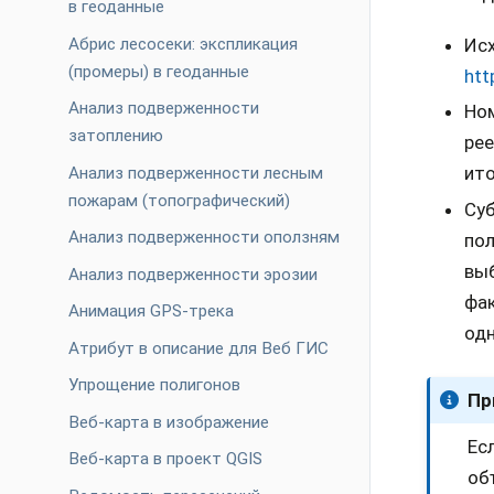
в геоданные
Абрис лесосеки: экспликация
Исх
(промеры) в геоданные
htt
Анализ подверженности
Ном
затоплению
рее
ито
Анализ подверженности лесным
пожарам (топографический)
Суб
Анализ подверженности оползням
пол
выб
Анализ подверженности эрозии
фак
Анимация GPS-трека
одн
Атрибут в описание для Веб ГИС
Упрощение полигонов
Пр
Веб-карта в изображение
Ес
Веб-карта в проект QGIS
об