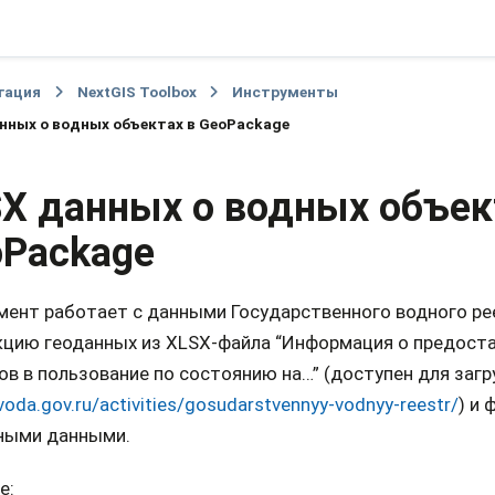
гация
NextGIS Toolbox
Инструменты
нных о водных объектах в GeoPackage
X данных о водных объек
Package
мент работает с данными Государственного водного ре
кцию геоданных из XLSX-файла “Информация о предост
в в пользование по состоянию на…” (доступен для загр
/voda.gov.ru/activities/gosudarstvennyy-vodnyy-reestr/
) и
ными данными.
е: