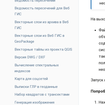
Ведомость пересечений
не
Ведомость пересечений для Веб
ГИС
На выхо
Векторные слои из архива в Веб
ГИС
Фа
Векторные слои из Веб ГИС в
объ
GeoPackage
сод
Векторные тайлы из проекта QGIS
сис
так
Версия DWG / DXF
пол
Вычисление спектральных
не
индексов
Карта для соцсетей
Запуск
Выписки ГЛР в геоданные
Попроб
Набор квадратов с трансектами
На
Генерация изображения