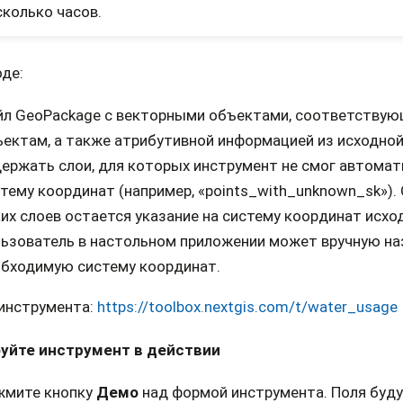
сколько часов.
де:
йл GeoPackage c векторными объектами, соответству
ектам, а также атрибутивной информацией из исходно
ержать слои, для которых инструмент не смог автомат
тему координат (например, «points_with_unknown_sk»).
их слоев остается указание на систему координат исхо
ьзователь в настольном приложении может вручную на
обходимую систему координат.
 инструмента:
https://toolbox.nextgis.com/t/water_usage
уйте инструмент в действии
жмите кнопку
Демо
над формой инструмента. Поля буд