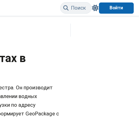
Поиск
Войти
Edit on GitHub
тах в
естра. Он производит
авлении водных
узки по адресу
 формирует GeoPackage с