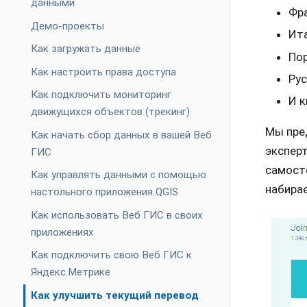
данными
Фр
Демо-проекты
Ит
Как загружать данные
Пор
Как настроить права доступа
Рус
Как подключить мониторинг
И к
движущихся объектов (трекинг)
Мы пред
Как начать сбор данных в вашей Веб
эксперт
ГИС
самост
Как управлять данными с помощью
набира
настольного приложения QGIS
Как использовать Веб ГИС в своих
приложениях
Как подключить свою Веб ГИС к
Яндекс.Метрике
Как улучшить текущий перевод