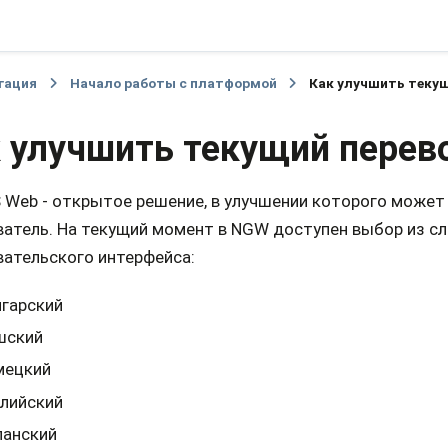
гация
Начало работы с платформой
Как улучшить теку
 улучшить текущий перев
 Web - открытое решение, в улучшении которого может
ватель. На текущий момент в NGW доступен выбор из 
вательского интерфейса:
гарский
шский
мецкий
лийский
панский