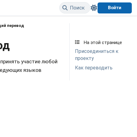
Поиск
Войти
щий перевод
Edit on GitHub
од
На этой странице
Присоединиться к
проекту
 принять участие любой
Как переводить
следующих языков