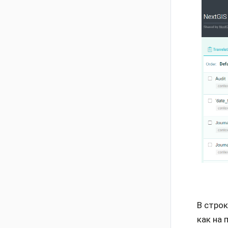
В строк
как на 