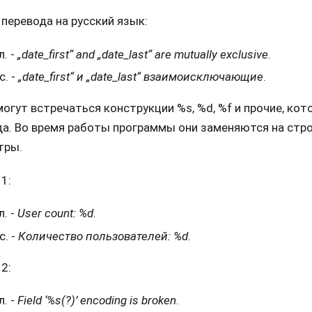
перевода на русский язык:
л. -
„date_first“ and „date_last“ are mutually exclusive
.
с. -
„date_first“ и „date_last“ взаимоисключающие
.
огут встречаться конструкции %s, %d, %f и прочие, ко
да. Во время работы программы они заменяются на стр
тры.
1:
л. -
User count: %d
.
с. -
Количество пользователей: %d
.
2:
л. -
Field ‘%s(?)’ encoding is broken
.