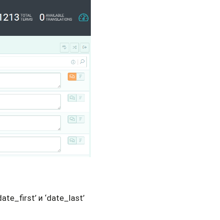
e_first’ и ‘date_last’