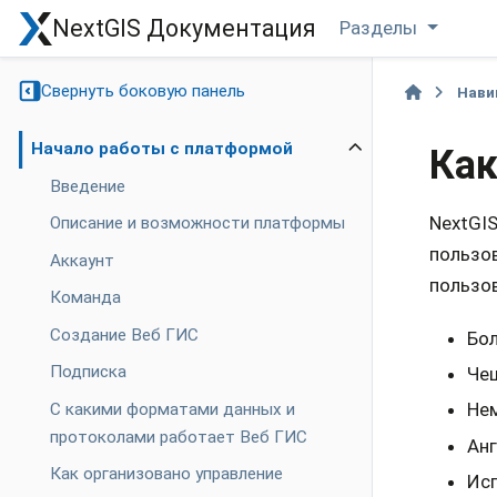
NextGIS Документация
Разделы
Свернуть боковую панель
Нави
Начало работы с платформой
Как
Введение
NextGIS
Описание и возможности платформы
пользо
Аккаунт
пользо
Команда
Создание Веб ГИС
Бол
Подписка
Че
Не
С какими форматами данных и
протоколами работает Веб ГИС
Анг
Как организовано управление
Ис