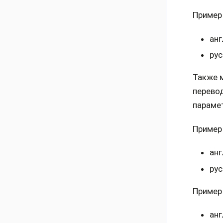
Пример 
анг
рус
Также м
перево
параме
Пример 
анг
рус
Пример 
анг