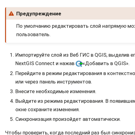
Предупреждение
По умолчанию редактировать слой
напрямую
мо
пользователь.
Импортируйте слой из Веб ГИС в QGIS, выделив ег
NextGIS Connect и нажав
«Добавить в QGIS».
Перейдите в режим редактирования в контекстн
или через панель инструментов.
Внесите необходимые изменения.
Выйдите из режима редактирования. В появивше
окне сохраните изменения.
Синхронизация произойдет автоматически.
Чтобы проверить, когда последний раз был синхрониз