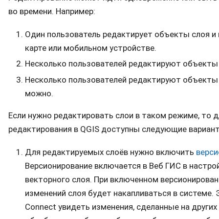
во времени. Например:
Один пользователь редактирует объекты слоя и в
карте или мобильном устройстве.
Несколько пользователей редактируют объекты 
Несколько пользователей редактируют объекты 
можно.
Если нужно редактировать слои в таком режиме, то д
редактирования в QGIS доступны следующие вариан
Для редактируемых слоёв нужно включить
верси
Версионирование включается в Веб ГИС в настро
векторного слоя. При включенном версионирован
изменений слоя будет накапливаться в системе. 
Connect увидеть изменения, сделанные на других 