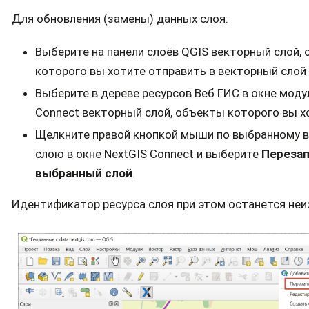
Для обновления (замены) данных слоя:
Выберите на панели слоёв QGIS векторный слой,
которого вы хотите отправить в векторный слой 
Выберите в дереве ресурсов Веб ГИС в окне моду
Connect векторный слой, объекты которого вы х
Щелкните правой кнопкой мыши по выбранному 
слою в окне NextGIS Connect и выберите
Переза
выбранный слой
.
Идентификатор ресурса слоя при этом останется не