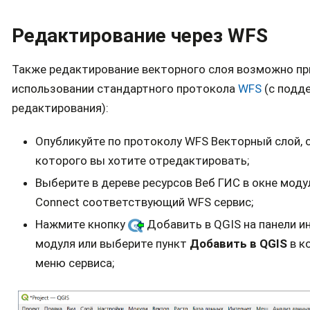
Редактирование через WFS
Также редактирование векторного слоя возможно пр
использовании стандартного протокола
WFS
(с подд
редактирования):
Опубликуйте по протоколу WFS Векторный слой,
которого вы хотите отредактировать;
Выберите в дереве ресурсов Веб ГИС в окне моду
Connect соответствующий WFS сервис;
Нажмите кнопку
Добавить в QGIS на панели и
модуля или выберите пункт
Добавить в QGIS
в к
меню сервиса;