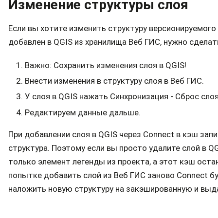
Изменение структуры слоя
Если вы хотите изменить структуру версионируемого
добавлен в QGIS из хранилища Веб ГИС, нужно сдела
Важно: Сохранить изменения слоя в QGIS!
Внести изменения в структуру слоя в Веб ГИС.
У слоя в QGIS нажать Синхронизация - Сброс слоя
Редактируем данные дальше.
При добавлении слоя в QGIS через Connect в кэш зап
структура. Поэтому если вы просто удалите слой в QG
только элемент легенды из проекта, а этот кэш остан
попытке добавить слой из Веб ГИС заново Connect б
наложить новую структуру на закэшированную и выд