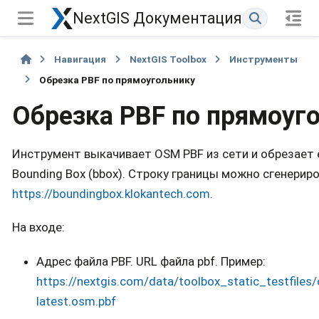
NextGIS Документация
Навигация
NextGIS Toolbox
Инструменты
Обрезка PBF по прямоугольнику
Обрезка PBF по прямоуг
Инструмент выкачивает OSM PBF из сети и обрезает е
Bounding Box (bbox). Строку границы можно сгенериро
https://boundingbox.klokantech.com
.
На входе:
Адрес файла PBF. URL файла pbf. Пример:
https://nextgis.com/data/toolbox_static_testfiles
latest.osm.pbf