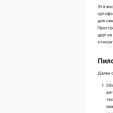
Эта ин
ортофо
для сам
Простра
друг на
относит
Пил
Далее 
Обо
ал
тех
ква