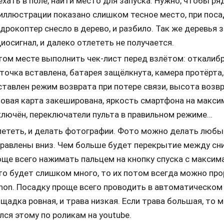
хать в поле, найти место для запуска. Нужно, чтобы ря
иллюстрации показано слишком тесное место, при пос
дрокоптер снесло в дерево, и разбило. Так же деревья
иосигнал, и далеко отлететь не получается.
том месте выполнить чек-лист перед взлётом: откалибр
точка вставлена, батарея защёлкнута, камера протёрта
тавлен режим возврата при потере связи, высота возвр
овая карта закеширована, яркость смартфона на макси
лючён, переключатели пульта в правильном режиме…
ететь, и делать фотографии. Фото можно делать любые
равлены вниз. Чем больше будет перекрытие между сни
ще всего нажимать пальцем на кнопку спуска с максим
о будет слишком много, то их потом всегда можно про
hon. Посадку проще всего проводить в автоматическом
щадка ровная, и трава низкая. Если трава большая, то м
лся этому по роликам на youtube.