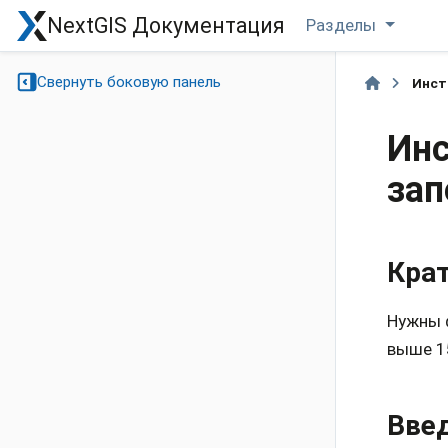
NextGIS Документация
Разделы
Свернуть боковую панель
Инст
Инс
зап
Кра
Нужны 
выше 1
Вве