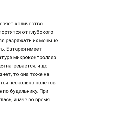
меряет количество
портятся от глубокого
ьзя разряжать их меньше
ть. Батарея имеет
атуре микроконтроллер
ея нагревается, и до
знет, то она тоже не
ется несколько полётов.
 по будильнику. При
лась, иначе во время