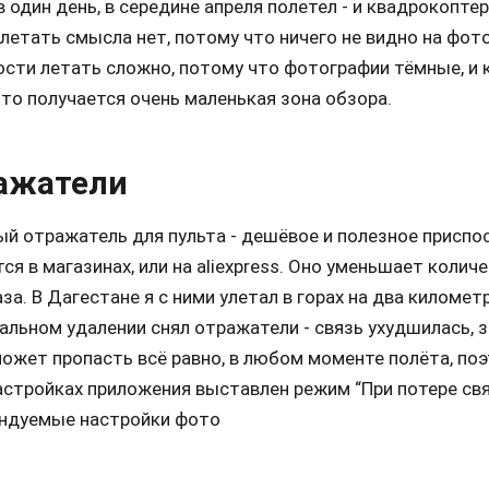
 один день, в середине апреля полетел - и квадрокоптер
летать смысла нет, потому что ничего не видно на фот
сти летать сложно, потому что фотографии тёмные, и к
что получается очень маленькая зона обзора.
ажатели
й отражатель для пульта - дешёвое и полезное приспо
ся в магазинах, или на aliexpress. Оно уменьшает колич
аза. В Дагестане я с ними улетал в горах на два километ
льном удалении снял отражатели - связь ухудшилась, з
ожет пропасть всё равно, в любом моменте полёта, поэ
астройках приложения выставлен режим “При потере связ
ндуемые настройки фото