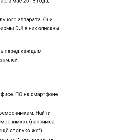
ас, в мае 2018 года,
льного аппарата. Они
фирмы DJI в них описаны
ить перед каждым
 землёй.
 офисе. ПО на смартфоне
космоснимкам. Найти
осмоснимках (например
ещё столько же”).