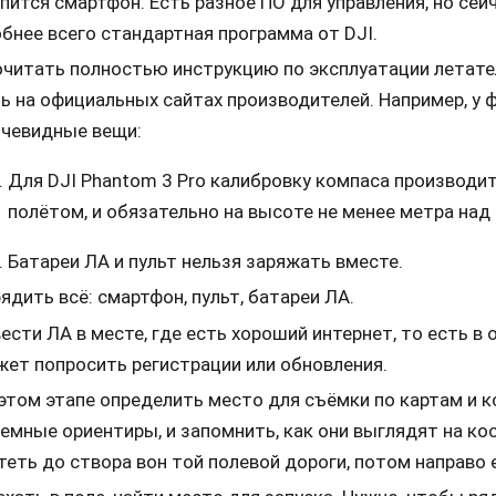
пится смартфон. Есть разное ПО для управления, но сейч
бнее всего стандартная программа от DJI.
читать полностью инструкцию по эксплуатации летате
ь на официальных сайтах производителей. Например, у 
очевидные вещи:
Для DJI Phantom 3 Pro калибровку компаса производ
полётом, и обязательно на высоте не менее метра над
Батареи ЛА и пульт нельзя заряжать вместе.
ядить всё: смартфон, пульт, батареи ЛА.
ести ЛА в месте, где есть хороший интернет, то есть в
ет попросить регистрации или обновления.
этом этапе определить место для съёмки по картам и 
емные ориентиры, и запомнить, как они выглядят на к
теть до створа вон той полевой дороги, потом направо 