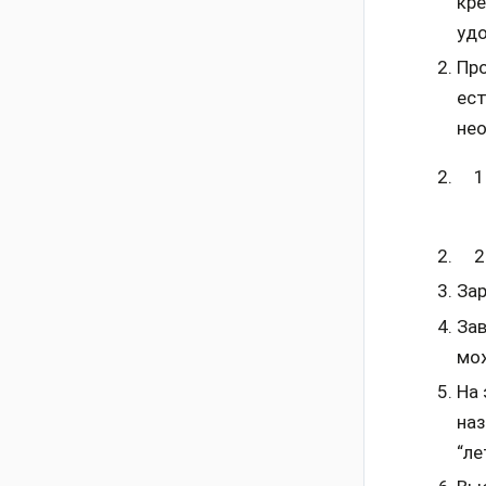
кре
удо
Про
ест
не
Зар
Зав
мож
На 
наз
“ле