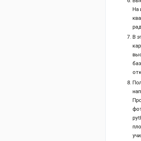
Вые
На 
ква
рад
В э
кар
выс
баз
отк
Пол
нап
Про
фот
pyt
пло
учи