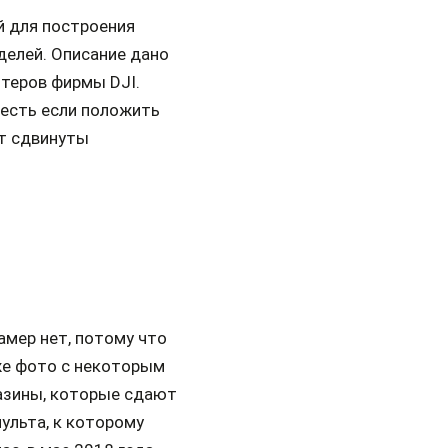
й для построения
делей. Описание дано
птеров фирмы DJI.
 есть если положить
ут сдвинуты
амер нет, потому что
же фото с некоторым
газины, которые сдают
ульта, к которому