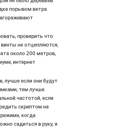
дом не было деревьев.
адке порывом ветра
 загораживают
овать, проверить что
, винты не отцепляются,
ата около 200 метров,
муме, интернет
, лучше если они будут
мками, тем лучше.
альной частотой, если
редить скриптом на
 режиме, когда
ожно садиться в руку, я