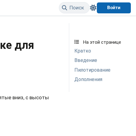
Поиск
Войти
Edit on GitHub
ке для
На этой странице
Кратко
Введение
Пилотирование
Дополнения
ятые вниз, с высоты