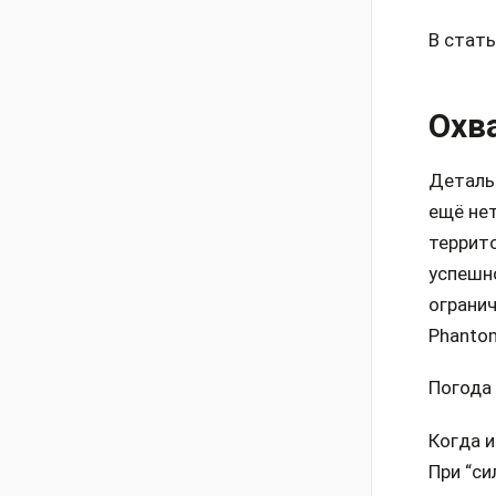
В стат
Охв
Деталь
ещё не
террит
успешн
огранич
Phantom
Погода
Когда и
При “си