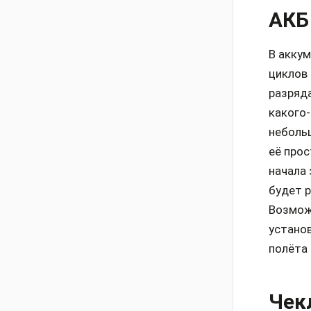
АКБ 
В акку
циклов 
разряда
какого-
неболь
её прос
начала 
будет р
Возможн
установ
полёта 
Чек