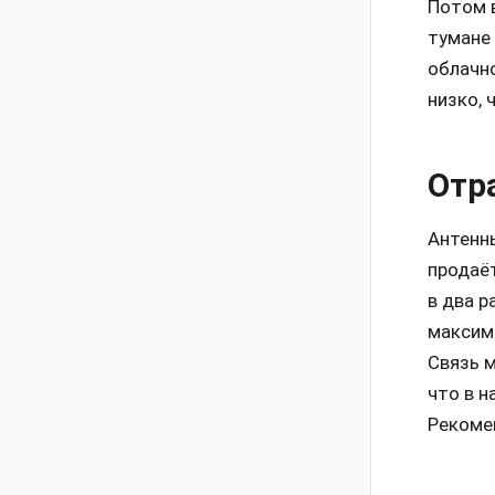
Потом в
тумане 
облачно
низко, 
Отр
Антенны
продаёт
в два р
максима
Связь м
что в н
Рекоме