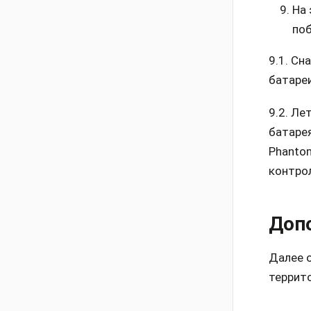
На 
поб
9.1. Сн
батареи
9.2. Ле
батарея
Phantom
контро
Доп
Далее 
террит