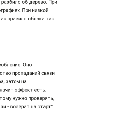
 разбило об дерево. При
ографиях. При низкой
ак правило облака так
собление. Оно
ество пропаданий связи
ра, затем на
начит эффект есть.
тому нужно проверять,
и - возврат на старт”.